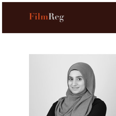
Hopp
til
innhold