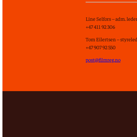
Line Selfors – adm. lede
+47 411 92 306
Tom Eilertsen – styrele
+47 907 92 550
post@filmreg.no