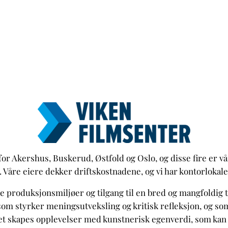
or Akershus, Buskerud, Østfold og Oslo, og disse fire er vår
. Våre eiere dekker driftskostnadene, og vi har kontorloka
e produksjonsmiljøer og tilgang til en bred og mangfoldig 
 som styrker meningsutveksling og kritisk refleksjon, og so
 det skapes opplevelser med kunstnerisk egenverdi, som kan 