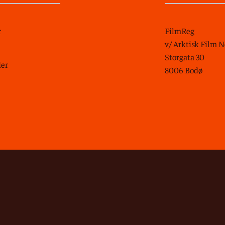
r
FilmReg
v/ Arktisk Film 
Storgata 30
der
8006 Bodø