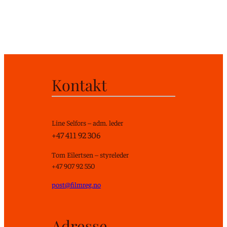
Kontakt
Line Selfors – adm. leder
+47 411 92 306
Tom Eilertsen – styreleder
+47 907 92 550
post@filmreg.no
Adresse