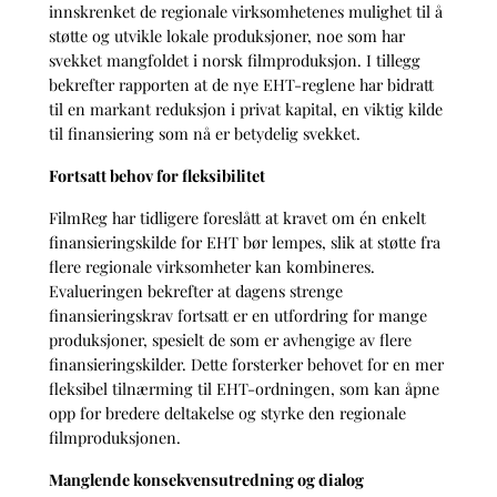
innskrenket de regionale virksomhetenes mulighet til å
støtte og utvikle lokale produksjoner, noe som har
svekket mangfoldet i norsk filmproduksjon. I tillegg
bekrefter rapporten at de nye EHT-reglene har bidratt
til en markant reduksjon i privat kapital, en viktig kilde
til finansiering som nå er betydelig svekket.
Fortsatt behov for fleksibilitet
FilmReg har tidligere foreslått at kravet om én enkelt
finansieringskilde for EHT bør lempes, slik at støtte fra
flere regionale virksomheter kan kombineres.
Evalueringen bekrefter at dagens strenge
finansieringskrav fortsatt er en utfordring for mange
produksjoner, spesielt de som er avhengige av flere
finansieringskilder. Dette forsterker behovet for en mer
fleksibel tilnærming til EHT-ordningen, som kan åpne
opp for bredere deltakelse og styrke den regionale
filmproduksjonen.
Manglende konsekvensutredning og dialog