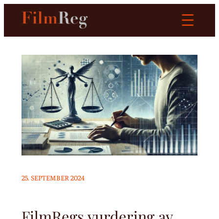
Hopp
til
innhold
25. SEPTEMBER 2024
FilmRegs vurdering av