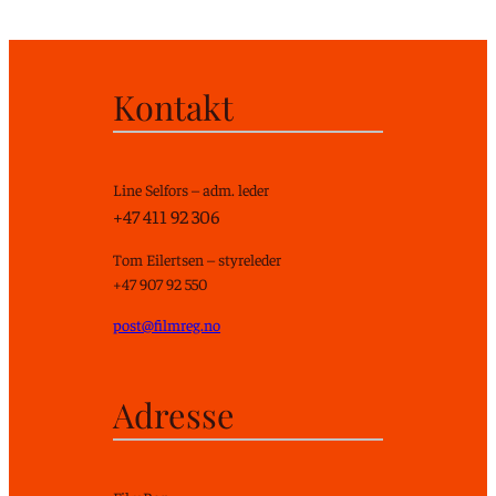
Kontakt
Line Selfors – adm. leder
+47 411 92 306
Tom Eilertsen – styreleder
+47 907 92 550
post@filmreg.no
Adresse